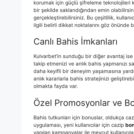
korumak için güçlü şifreleme teknolojileri k
bir şekilde saklandığından emin olabilirsin
gerçekleştirebilirsiniz. Bu çeşitlilik, kull
ilgili belirli dikkat noktalarını göz önünd
Canlı Bahis İmkanları
Kulvarbet’in sunduğu bir diğer avantaj ise
takip etmenizi ve anlık bahis yapmanızı sağl
daha keyifli bir deneyim yaşamasına yard
anlık kararlarla bahis stratejinizi geliştire
olmakta fayda var.
Özel Promosyonlar ve Bo
Bahis tutkunları için bonuslar, oldukça caz
uygulaması, yeni kullanıcılar için cazip
bon
yapılan kampanyalar ile mevcut kullanıcıla