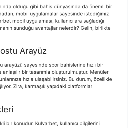
nında olduğu gibi bahis dünyasında da önemli bir
almadan, mobil uygulamalar sayesinde istediğimiz
arbet mobil uygulaması, kullanıcılara sağladığı
manın sunduğu avantajlar nelerdir? Gelin, birlikte
 Dostu Arayüz
u arayüzü sayesinde spor bahislerine hızlı bir
 anlaşılır bir tasarımla oluşturulmuştur. Menüler
nlarınıza hızla ulaşabilirsiniz. Bu durum, özellikle
lıyor. Zira, karmaşık yapıdaki platformlar
leri
 bir konudur. Kulvarbet, kullanıcı bilgilerini