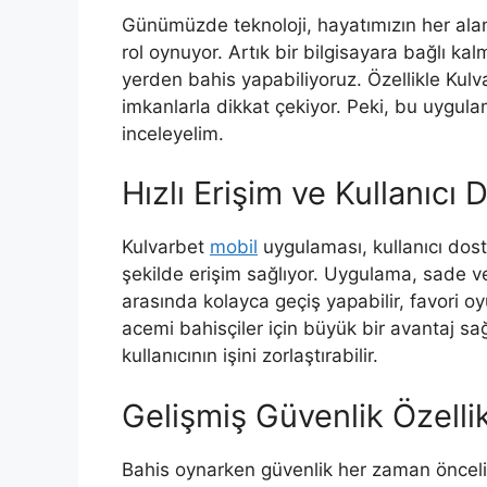
Günümüzde teknoloji, hayatımızın her ala
rol oynuyor. Artık bir bilgisayara bağlı k
yerden bahis yapabiliyoruz. Özellikle Kulv
imkanlarla dikkat çekiyor. Peki, bu uygula
inceleyelim.
Hızlı Erişim ve Kullanıcı
Kulvarbet
mobil
uygulaması, kullanıcı dost
şekilde erişim sağlıyor. Uygulama, sade ve
arasında kolayca geçiş yapabilir, favori oyu
acemi bahisçiler için büyük bir avantaj sağ
kullanıcının işini zorlaştırabilir.
Gelişmiş Güvenlik Özellik
Bahis oynarken güvenlik her zaman öncelikli