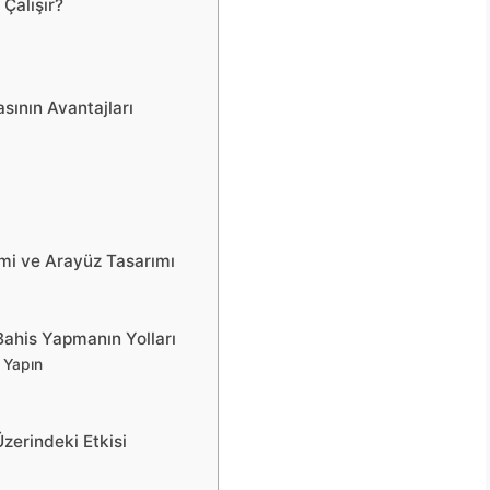
Çalışır?
ının Avantajları
imi ve Arayüz Tasarımı
Bahis Yapmanın Yolları
 Yapın
Üzerindeki Etkisi