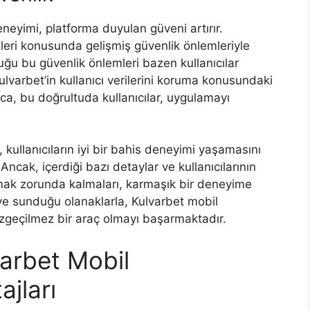
neyimi, platforma duyulan güveni artırır.
emleri konusunda gelişmiş güvenlik önlemleriyle
u bu güvenlik önlemleri bazen kullanıcılar
 Kulvarbet’in kullanıcı verilerini koruma konusundaki
rıca, bu doğrultuda kullanıcılar, uygulamayı
kullanıcıların iyi bir bahis deneyimi yaşamasını
. Ancak, içerdiği bazı detaylar ve kullanıcılarının
pmak zorunda kalmaları, karmaşık bir deneyime
r ve sunduğu olanaklarla, Kulvarbet mobil
azgeçilmez bir araç olmayı başarmaktadır.
arbet Mobil
jları