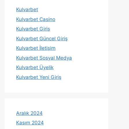
Kulvarbet
Kulvarbet Casino
Kulvarbet Giriş
Kulvarbet Güncel Giriş
Kulvarbet İletişim
Kulvarbet Sosyal Medya
Kulvarbet Üyelik
Kulvarbet Yeni Giriş
Aralık 2024
Kasım 2024