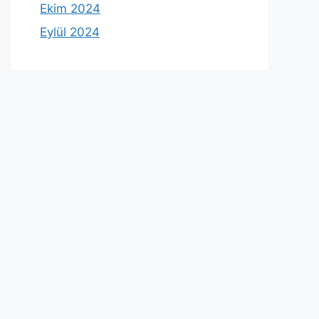
Ekim 2024
Eylül 2024