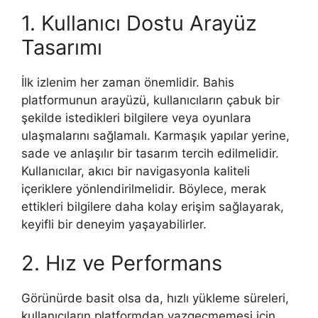
1. Kullanıcı Dostu Arayüz
Tasarımı
İlk izlenim her zaman önemlidir. Bahis
platformunun arayüzü, kullanıcıların çabuk bir
şekilde istedikleri bilgilere veya oyunlara
ulaşmalarını sağlamalı. Karmaşık yapılar yerine,
sade ve anlaşılır bir tasarım tercih edilmelidir.
Kullanıcılar, akıcı bir navigasyonla kaliteli
içeriklere yönlendirilmelidir. Böylece, merak
ettikleri bilgilere daha kolay erişim sağlayarak,
keyifli bir deneyim yaşayabilirler.
2. Hız ve Performans
Görünürde basit olsa da, hızlı yükleme süreleri,
kullanıcıların platformdan vazgeçmemesi için