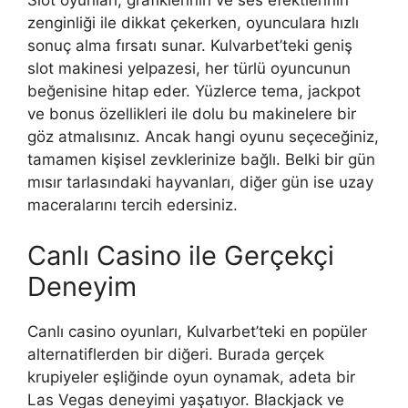
Slot oyunları, grafiklerinin ve ses efektlerinin
zenginliği ile dikkat çekerken, oyunculara hızlı
sonuç alma fırsatı sunar. Kulvarbet’teki geniş
slot makinesi yelpazesi, her türlü oyuncunun
beğenisine hitap eder. Yüzlerce tema, jackpot
ve bonus özellikleri ile dolu bu makinelere bir
göz atmalısınız. Ancak hangi oyunu seçeceğiniz,
tamamen kişisel zevklerinize bağlı. Belki bir gün
mısır tarlasındaki hayvanları, diğer gün ise uzay
maceralarını tercih edersiniz.
Canlı Casino ile Gerçekçi
Deneyim
Canlı casino oyunları, Kulvarbet’teki en popüler
alternatiflerden bir diğeri. Burada gerçek
krupiyeler eşliğinde oyun oynamak, adeta bir
Las Vegas deneyimi yaşatıyor. Blackjack ve