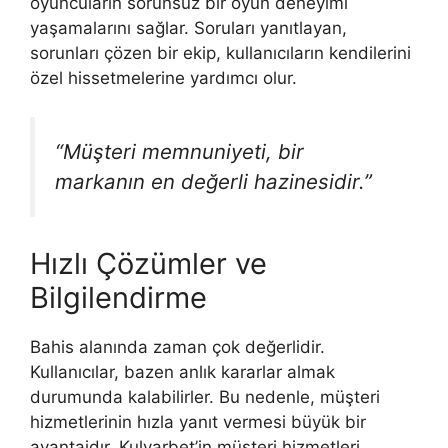
oyuncuların sorunsuz bir oyun deneyimi
yaşamalarını sağlar. Soruları yanıtlayan,
sorunları çözen bir ekip, kullanıcıların kendilerini
özel hissetmelerine yardımcı olur.
“Müşteri memnuniyeti, bir
markanın en değerli hazinesidir.”
Hızlı Çözümler ve
Bilgilendirme
Bahis alanında zaman çok değerlidir.
Kullanıcılar, bazen anlık kararlar almak
durumunda kalabilirler. Bu nedenle, müşteri
hizmetlerinin hızla yanıt vermesi büyük bir
avantajdır. Kulvarbet’in müşteri hizmetleri,