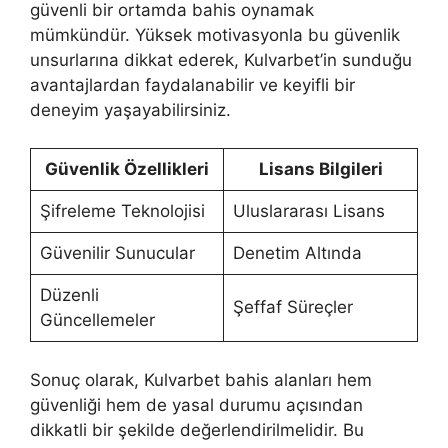
güvenli bir ortamda bahis oynamak
mümkündür. Yüksek motivasyonla bu güvenlik
unsurlarına dikkat ederek, Kulvarbet’in sunduğu
avantajlardan faydalanabilir ve keyifli bir
deneyim yaşayabilirsiniz.
Güvenlik Özellikleri
Lisans Bilgileri
Şifreleme Teknolojisi
Uluslararası Lisans
Güvenilir Sunucular
Denetim Altında
Düzenli
Şeffaf Süreçler
Güncellemeler
Sonuç olarak, Kulvarbet bahis alanları hem
güvenliği hem de yasal durumu açısından
dikkatli bir şekilde değerlendirilmelidir. Bu