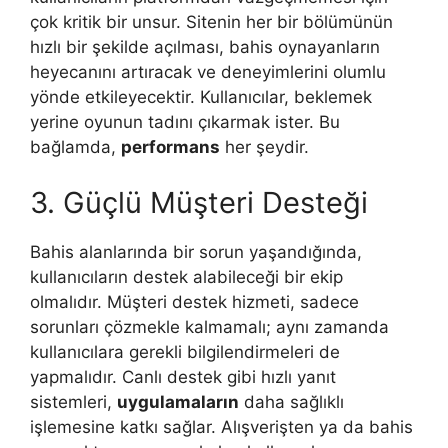
çok kritik bir unsur. Sitenin her bir bölümünün
hızlı bir şekilde açılması, bahis oynayanların
heyecanını artıracak ve deneyimlerini olumlu
yönde etkileyecektir. Kullanıcılar, beklemek
yerine oyunun tadını çıkarmak ister. Bu
bağlamda,
performans
her şeydir.
3. Güçlü Müşteri Desteği
Bahis alanlarında bir sorun yaşandığında,
kullanıcıların destek alabileceği bir ekip
olmalıdır. Müşteri destek hizmeti, sadece
sorunları çözmekle kalmamalı; aynı zamanda
kullanıcılara gerekli bilgilendirmeleri de
yapmalıdır. Canlı destek gibi hızlı yanıt
sistemleri,
uygulamaların
daha sağlıklı
işlemesine katkı sağlar. Alışverişten ya da bahis