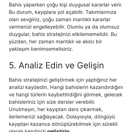
Bahis yaparken çoğu kişi duygusal kararlar verir.
Bu durum, kayıplara yol açabilir. Takımlarınıza
olan sevginiz, çoğu zaman mantıklı kararlar
vermenizi engelleyebilir. Olumlu ya da olumsuz
duygular, bahis stratejinizi etkilememelidir. Bu
yüzden, her zaman mantıklı ve akılcı bir
yaklaşım benimsemelisiniz.
5. Analiz Edin ve Gelişin
Bahis stratejinizi geliştirmek için yaptığınız her
analizi kaydedin. Hangi bahislerin kazandırdığını
ve hangi türlerin kaybettirdiğini görmek, gelecek
bahisleriniz için size dersler verebilir.
Unutmayın, her kayıptan ders çıkarmak,
ilerlemenizi sağlayacak. Dolayısıyla, döngüyü
kayıptan kazanca dönüştürebilmek için sürekli
olarak kendinizi
geliştirin
.