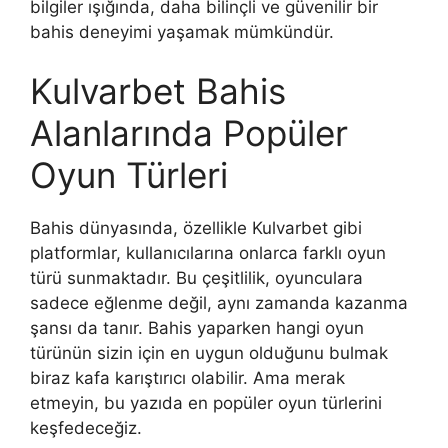
bilgiler ışığında, daha bilinçli ve güvenilir bir
bahis deneyimi yaşamak mümkündür.
Kulvarbet Bahis
Alanlarında Popüler
Oyun Türleri
Bahis dünyasında, özellikle Kulvarbet gibi
platformlar, kullanıcılarına onlarca farklı oyun
türü sunmaktadır. Bu çeşitlilik, oyunculara
sadece eğlenme değil, aynı zamanda kazanma
şansı da tanır. Bahis yaparken hangi oyun
türünün sizin için en uygun olduğunu bulmak
biraz kafa karıştırıcı olabilir. Ama merak
etmeyin, bu yazıda en popüler oyun türlerini
keşfedeceğiz.