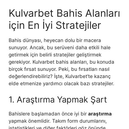
Kulvarbet Bahis Alanları
için En İyi Stratejiler
Bahis dünyası, heyecan dolu bir macera
sunuyor. Ancak, bu serüveni daha etkili hale
getirmek için belirli stratejiler geliştirmek
gerekiyor. Kulvarbet bahis alanları, bu konuda
birçok fırsat sunuyor. Peki, bu fırsatları nasıl
değerlendirebiliriz? İşte, Kulvarbet’te kazanç
elde etmenize yardımcı olacak bazı stratejiler.
1. Araştırma Yapmak Şart
Bahislere başlamadan önce iyi bir
araştırma
yapmak önemlidir. Takım form durumlarını,
istatistikleri ve diğer faktörleri göz önünde