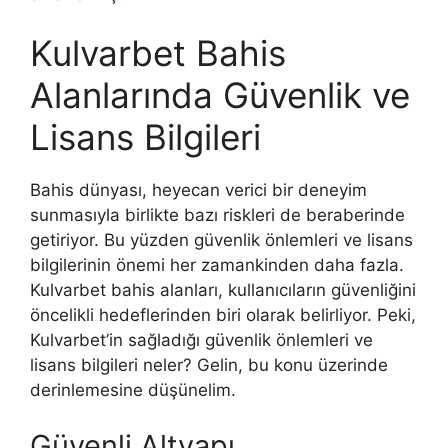
Kulvarbet Bahis
Alanlarında Güvenlik ve
Lisans Bilgileri
Bahis dünyası, heyecan verici bir deneyim
sunmasıyla birlikte bazı riskleri de beraberinde
getiriyor. Bu yüzden güvenlik önlemleri ve lisans
bilgilerinin önemi her zamankinden daha fazla.
Kulvarbet bahis alanları, kullanıcıların güvenliğini
öncelikli hedeflerinden biri olarak belirliyor. Peki,
Kulvarbet’in sağladığı güvenlik önlemleri ve
lisans bilgileri neler? Gelin, bu konu üzerinde
derinlemesine düşünelim.
Güvenli Altyapı