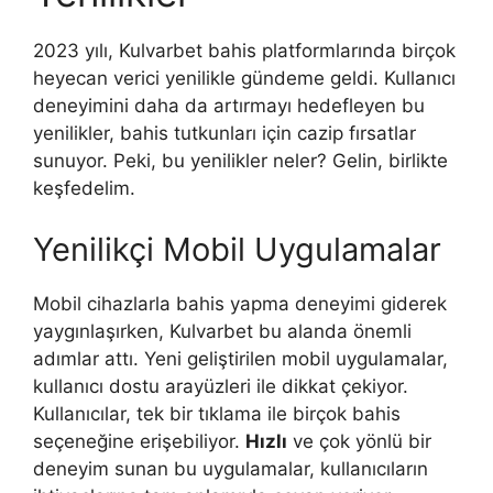
2023 yılı, Kulvarbet bahis platformlarında birçok
heyecan verici yenilikle gündeme geldi. Kullanıcı
deneyimini daha da artırmayı hedefleyen bu
yenilikler, bahis tutkunları için cazip fırsatlar
sunuyor. Peki, bu yenilikler neler? Gelin, birlikte
keşfedelim.
Yenilikçi Mobil Uygulamalar
Mobil cihazlarla bahis yapma deneyimi giderek
yaygınlaşırken, Kulvarbet bu alanda önemli
adımlar attı. Yeni geliştirilen mobil uygulamalar,
kullanıcı dostu arayüzleri ile dikkat çekiyor.
Kullanıcılar, tek bir tıklama ile birçok bahis
seçeneğine erişebiliyor.
Hızlı
ve çok yönlü bir
deneyim sunan bu uygulamalar, kullanıcıların