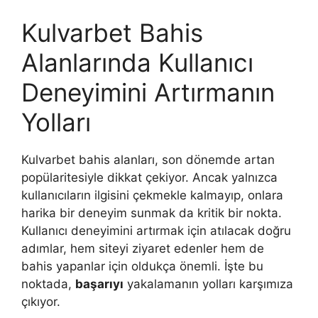
Kulvarbet Bahis
Alanlarında Kullanıcı
Deneyimini Artırmanın
Yolları
Kulvarbet bahis alanları, son dönemde artan
popülaritesiyle dikkat çekiyor. Ancak yalnızca
kullanıcıların ilgisini çekmekle kalmayıp, onlara
harika bir deneyim sunmak da kritik bir nokta.
Kullanıcı deneyimini artırmak için atılacak doğru
adımlar, hem siteyi ziyaret edenler hem de
bahis yapanlar için oldukça önemli. İşte bu
noktada,
başarıyı
yakalamanın yolları karşımıza
çıkıyor.