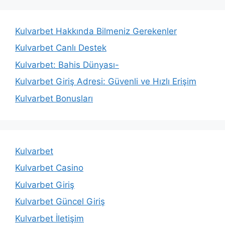
Kulvarbet Hakkında Bilmeniz Gerekenler
Kulvarbet Canlı Destek
Kulvarbet: Bahis Dünyası-
Kulvarbet Giriş Adresi: Güvenli ve Hızlı Erişim
Kulvarbet Bonusları
Kulvarbet
Kulvarbet Casino
Kulvarbet Giriş
Kulvarbet Güncel Giriş
Kulvarbet İletişim