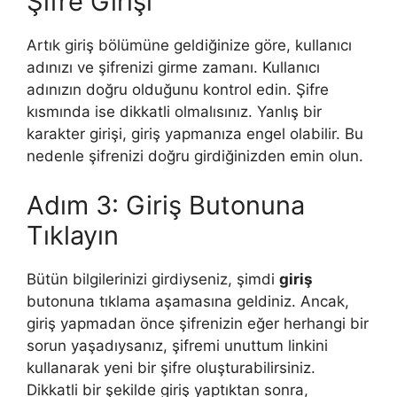
Şifre Girişi
Artık giriş bölümüne geldiğinize göre, kullanıcı
adınızı ve şifrenizi girme zamanı. Kullanıcı
adınızın doğru olduğunu kontrol edin. Şifre
kısmında ise dikkatli olmalısınız. Yanlış bir
karakter girişi, giriş yapmanıza engel olabilir. Bu
nedenle şifrenizi doğru girdiğinizden emin olun.
Adım 3: Giriş Butonuna
Tıklayın
Bütün bilgilerinizi girdiyseniz, şimdi
giriş
butonuna tıklama aşamasına geldiniz. Ancak,
giriş yapmadan önce şifrenizin eğer herhangi bir
sorun yaşadıysanız, şifremi unuttum linkini
kullanarak yeni bir şifre oluşturabilirsiniz.
Dikkatli bir şekilde giriş yaptıktan sonra,