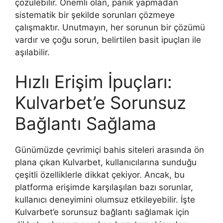
çözülebilir. Önemli olan, panik yapmadan
sistematik bir şekilde sorunları çözmeye
çalışmaktır. Unutmayın, her sorunun bir çözümü
vardır ve çoğu sorun, belirtilen basit ipuçları ile
aşılabilir.
Hızlı Erişim İpuçları:
Kulvarbet’e Sorunsuz
Bağlantı Sağlama
Günümüzde çevrimiçi bahis siteleri arasında ön
plana çıkan Kulvarbet, kullanıcılarına sunduğu
çeşitli özelliklerle dikkat çekiyor. Ancak, bu
platforma erişimde karşılaşılan bazı sorunlar,
kullanıcı deneyimini olumsuz etkileyebilir. İşte
Kulvarbet’e sorunsuz bağlantı sağlamak için