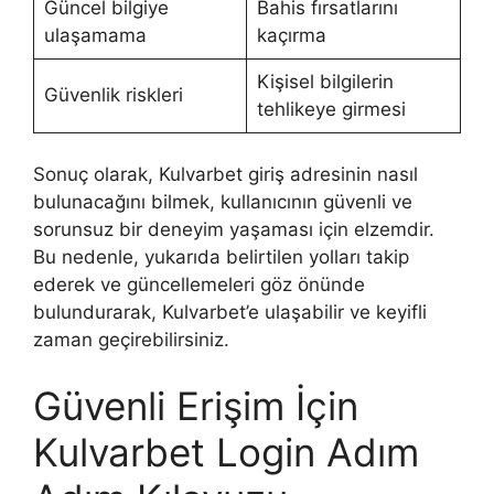
Güncel bilgiye
Bahis fırsatlarını
ulaşamama
kaçırma
Kişisel bilgilerin
Güvenlik riskleri
tehlikeye girmesi
Sonuç olarak, Kulvarbet giriş adresinin nasıl
bulunacağını bilmek, kullanıcının güvenli ve
sorunsuz bir deneyim yaşaması için elzemdir.
Bu nedenle, yukarıda belirtilen yolları takip
ederek ve güncellemeleri göz önünde
bulundurarak, Kulvarbet’e ulaşabilir ve keyifli
zaman geçirebilirsiniz.
Güvenli Erişim İçin
Kulvarbet Login Adım