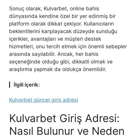
Sonuç olarak, Kulvarbet, online bahis
dünyasında kendine özel bir yer edinmiş bir
platform olarak dikkat çekiyor. Kullanıcıların
beklentilerini karşılayacak düzeyde sunduğu
içerikler, avantajları ve müşteri destek
hizmetleri, onu tercih etmek için önemli sebepler
arasında sayılabilir. Ancak, her bahis
seçeneğinde olduğu gibi, dikkatli olmak ve
araştırma yapmak da oldukça önemlidir.
İlgili içerik:
Kulvarbet güncel giriş adresi
Kulvarbet Giriş Adresi:
Nasıl Bulunur ve Neden