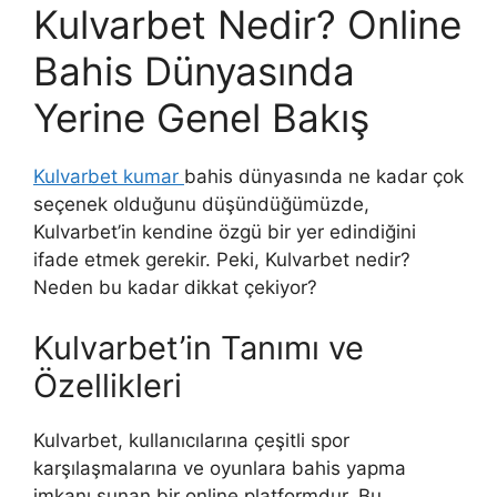
Kulvarbet Nedir? Online
Bahis Dünyasında
Yerine Genel Bakış
Kulvarbet kumar
bahis dünyasında ne kadar çok
seçenek olduğunu düşündüğümüzde,
Kulvarbet’in kendine özgü bir yer edindiğini
ifade etmek gerekir. Peki, Kulvarbet nedir?
Neden bu kadar dikkat çekiyor?
Kulvarbet’in Tanımı ve
Özellikleri
Kulvarbet, kullanıcılarına çeşitli spor
karşılaşmalarına ve oyunlara bahis yapma
imkanı sunan bir online platformdur. Bu