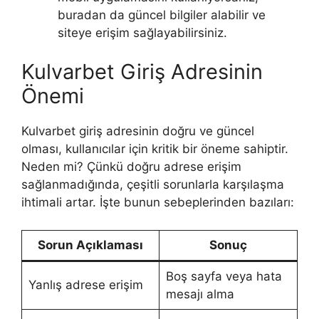
buradan da güncel bilgiler alabilir ve
siteye erişim sağlayabilirsiniz.
Kulvarbet Giriş Adresinin
Önemi
Kulvarbet giriş adresinin doğru ve güncel
olması, kullanıcılar için kritik bir öneme sahiptir.
Neden mi? Çünkü doğru adrese erişim
sağlanmadığında, çeşitli sorunlarla karşılaşma
ihtimali artar. İşte bunun sebeplerinden bazıları:
Sorun Açıklaması
Sonuç
Boş sayfa veya hata
Yanlış adrese erişim
mesajı alma