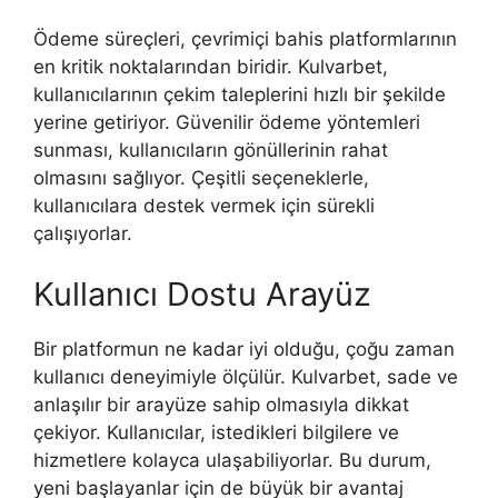
Ödeme süreçleri, çevrimiçi bahis platformlarının
en kritik noktalarından biridir. Kulvarbet,
kullanıcılarının çekim taleplerini hızlı bir şekilde
yerine getiriyor. Güvenilir ödeme yöntemleri
sunması, kullanıcıların gönüllerinin rahat
olmasını sağlıyor. Çeşitli seçeneklerle,
kullanıcılara destek vermek için sürekli
çalışıyorlar.
Kullanıcı Dostu Arayüz
Bir platformun ne kadar iyi olduğu, çoğu zaman
kullanıcı deneyimiyle ölçülür. Kulvarbet, sade ve
anlaşılır bir arayüze sahip olmasıyla dikkat
çekiyor. Kullanıcılar, istedikleri bilgilere ve
hizmetlere kolayca ulaşabiliyorlar. Bu durum,
yeni başlayanlar için de büyük bir avantaj