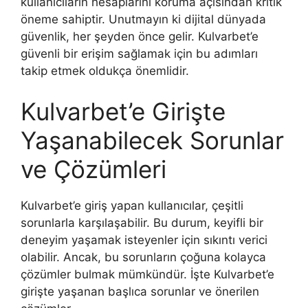
kullanıcıların hesaplarını koruma açısından kritik
öneme sahiptir. Unutmayın ki dijital dünyada
güvenlik, her şeyden önce gelir. Kulvarbet’e
güvenli bir erişim sağlamak için bu adımları
takip etmek oldukça önemlidir.
Kulvarbet’e Girişte
Yaşanabilecek Sorunlar
ve Çözümleri
Kulvarbet’e giriş yapan kullanıcılar, çeşitli
sorunlarla karşılaşabilir. Bu durum, keyifli bir
deneyim yaşamak isteyenler için sıkıntı verici
olabilir. Ancak, bu sorunların çoğuna kolayca
çözümler bulmak mümkündür. İşte Kulvarbet’e
girişte yaşanan başlıca sorunlar ve önerilen