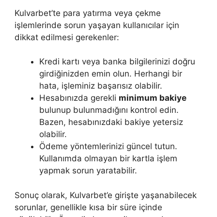
Kulvarbet’te para yatırma veya çekme
işlemlerinde sorun yaşayan kullanıcılar için
dikkat edilmesi gerekenler:
Kredi kartı veya banka bilgilerinizi doğru
girdiğinizden emin olun. Herhangi bir
hata, işleminiz başarısız olabilir.
Hesabınızda gerekli
minimum bakiye
bulunup bulunmadığını kontrol edin.
Bazen, hesabınızdaki bakiye yetersiz
olabilir.
Ödeme yöntemlerinizi güncel tutun.
Kullanımda olmayan bir kartla işlem
yapmak sorun yaratabilir.
Sonuç olarak, Kulvarbet’e girişte yaşanabilecek
sorunlar, genellikle kısa bir süre içinde