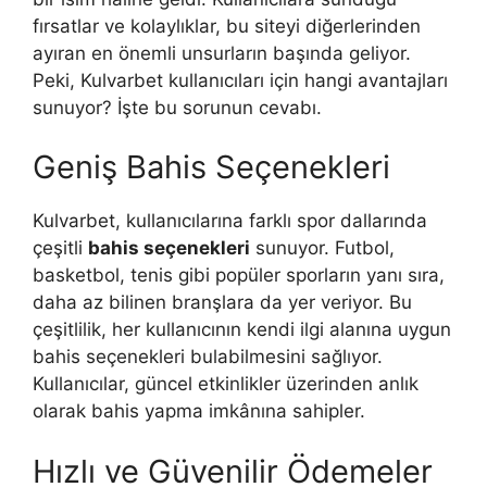
fırsatlar ve kolaylıklar, bu siteyi diğerlerinden
ayıran en önemli unsurların başında geliyor.
Peki, Kulvarbet kullanıcıları için hangi avantajları
sunuyor? İşte bu sorunun cevabı.
Geniş Bahis Seçenekleri
Kulvarbet, kullanıcılarına farklı spor dallarında
çeşitli
bahis seçenekleri
sunuyor. Futbol,
basketbol, tenis gibi popüler sporların yanı sıra,
daha az bilinen branşlara da yer veriyor. Bu
çeşitlilik, her kullanıcının kendi ilgi alanına uygun
bahis seçenekleri bulabilmesini sağlıyor.
Kullanıcılar, güncel etkinlikler üzerinden anlık
olarak bahis yapma imkânına sahipler.
Hızlı ve Güvenilir Ödemeler