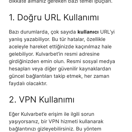
dikkate almanız gereken bazı temel ipuçları.
1. Doğru URL Kullanımı
Bazı durumlarda, çok sayıda
kullanıcı
URL’yi
yanlış yazabiliyor. Bu tür hatalar, özellikle
aceleyle hareket ettiğinizde kaçınılmaz hale
gelebiliyor. Kulvarbet’in resmi adresine
girdiğinizden emin olun. Resmi sosyal medya
hesapları veya diğer güvenilir kaynaklardan
güncel bağlantıları takip etmek, her zaman
faydalı olacaktır.
2. VPN Kullanımı
Eğer Kulvarbet’e erişim ile ilgili sorun
yaşıyorsanız, bir VPN hizmeti kullanarak
bağlantınızı gizleyebilirsiniz. Bu yöntem