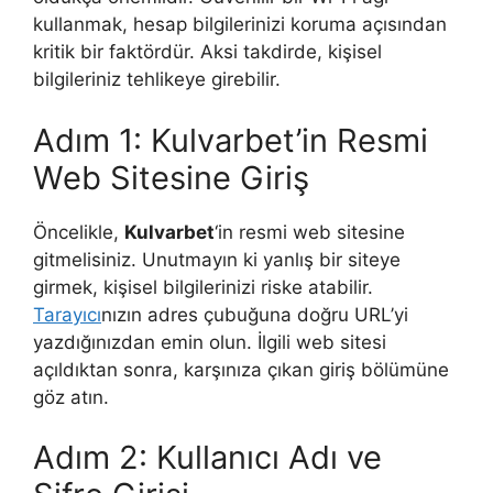
kullanmak, hesap bilgilerinizi koruma açısından
kritik bir faktördür. Aksi takdirde, kişisel
bilgileriniz tehlikeye girebilir.
Adım 1: Kulvarbet’in Resmi
Web Sitesine Giriş
Öncelikle,
Kulvarbet
‘in resmi web sitesine
gitmelisiniz. Unutmayın ki yanlış bir siteye
girmek, kişisel bilgilerinizi riske atabilir.
Tarayıcı
nızın adres çubuğuna doğru URL’yi
yazdığınızdan emin olun. İlgili web sitesi
açıldıktan sonra, karşınıza çıkan giriş bölümüne
göz atın.
Adım 2: Kullanıcı Adı ve