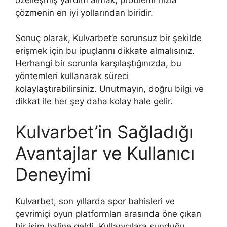
çözmenin en iyi yollarından biridir.
Sonuç olarak, Kulvarbet’e sorunsuz bir şekilde
erişmek için bu ipuçlarını dikkate almalısınız.
Herhangi bir sorunla karşılaştığınızda, bu
yöntemleri kullanarak süreci
kolaylaştırabilirsiniz. Unutmayın, doğru bilgi ve
dikkat ile her şey daha kolay hale gelir.
Kulvarbet’in Sağladığı
Avantajlar ve Kullanıcı
Deneyimi
Kulvarbet, son yıllarda spor bahisleri ve
çevrimiçi oyun platformları arasında öne çıkan
bir isim haline geldi. Kullanıcılara sunduğu