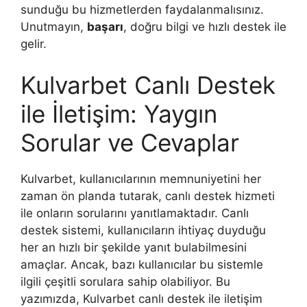
sunduğu bu hizmetlerden faydalanmalısınız.
Unutmayın,
başarı
, doğru bilgi ve hızlı destek ile
gelir.
Kulvarbet Canlı Destek
ile İletişim: Yaygın
Sorular ve Cevaplar
Kulvarbet, kullanıcılarının memnuniyetini her
zaman ön planda tutarak, canlı destek hizmeti
ile onların sorularını yanıtlamaktadır. Canlı
destek sistemi, kullanıcıların ihtiyaç duyduğu
her an hızlı bir şekilde yanıt bulabilmesini
amaçlar. Ancak, bazı kullanıcılar bu sistemle
ilgili çeşitli sorulara sahip olabiliyor. Bu
yazımızda, Kulvarbet canlı destek ile iletişim