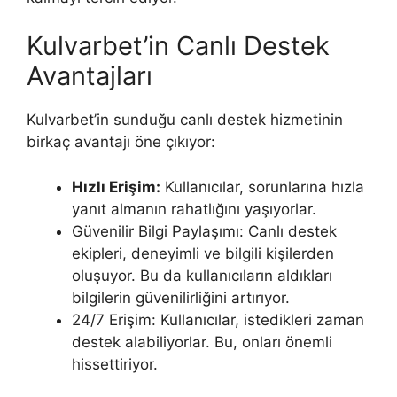
Kulvarbet’in Canlı Destek
Avantajları
Kulvarbet’in sunduğu canlı destek hizmetinin
birkaç avantajı öne çıkıyor:
Hızlı Erişim:
Kullanıcılar, sorunlarına hızla
yanıt almanın rahatlığını yaşıyorlar.
Güvenilir Bilgi Paylaşımı: Canlı destek
ekipleri, deneyimli ve bilgili kişilerden
oluşuyor. Bu da kullanıcıların aldıkları
bilgilerin güvenilirliğini artırıyor.
24/7 Erişim: Kullanıcılar, istedikleri zaman
destek alabiliyorlar. Bu, onları önemli
hissettiriyor.