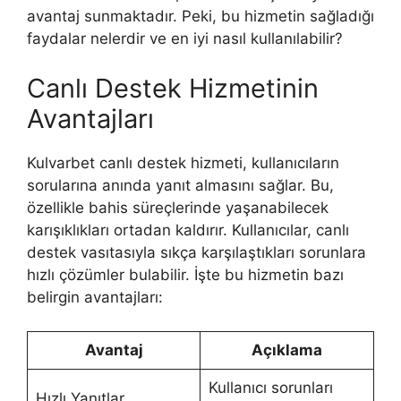
avantaj sunmaktadır. Peki, bu hizmetin sağladığı
faydalar nelerdir ve en iyi nasıl kullanılabilir?
Canlı Destek Hizmetinin
Avantajları
Kulvarbet canlı destek hizmeti, kullanıcıların
sorularına anında yanıt almasını sağlar. Bu,
özellikle bahis süreçlerinde yaşanabilecek
karışıklıkları ortadan kaldırır. Kullanıcılar, canlı
destek vasıtasıyla sıkça karşılaştıkları sorunlara
hızlı çözümler bulabilir. İşte bu hizmetin bazı
belirgin avantajları:
Avantaj
Açıklama
Kullanıcı sorunları
Hızlı Yanıtlar