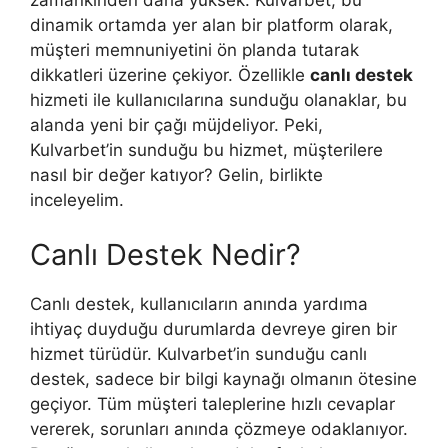
dinamik ortamda yer alan bir platform olarak,
müşteri memnuniyetini ön planda tutarak
dikkatleri üzerine çekiyor. Özellikle
canlı destek
hizmeti ile kullanıcılarına sunduğu olanaklar, bu
alanda yeni bir çağı müjdeliyor. Peki,
Kulvarbet’in sunduğu bu hizmet, müşterilere
nasıl bir değer katıyor? Gelin, birlikte
inceleyelim.
Canlı Destek Nedir?
Canlı destek, kullanıcıların anında yardıma
ihtiyaç duyduğu durumlarda devreye giren bir
hizmet türüdür. Kulvarbet’in sunduğu canlı
destek, sadece bir bilgi kaynağı olmanın ötesine
geçiyor. Tüm müşteri taleplerine hızlı cevaplar
vererek, sorunları anında çözmeye odaklanıyor.