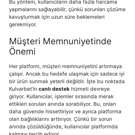
Bu yöntem, kullanıcıların daha fazla harcama
yapmalarını sağlayabilir, çünkü sorunları çözüme
kavuşturmak için uzun süre beklemeleri
gerekmiyor.
Müşteri Memnuniyetinde
Önemi
Her platform, müşteri memnuniyetini artırmaya
çalışır. Ancak bu hedefe ulaşmak için sadece iyi
bir ürün sunmak yeterli değildir. İşte bu noktada
Kulvarbet’in
canlı destek
hizmeti devreye
giriyor. Kullanıcılar, işlemler sırasında merak
ettikleri soruları anında sorabiliyor. Bu, onları
daha güvende hissettiriyor ve ayrıca platforma
olan bağlılıklarını arttırıyor. Çünkü bir sorun
anında çözüldüğünde, kullanıcılar platformda
kalmayı tercih ediyor.