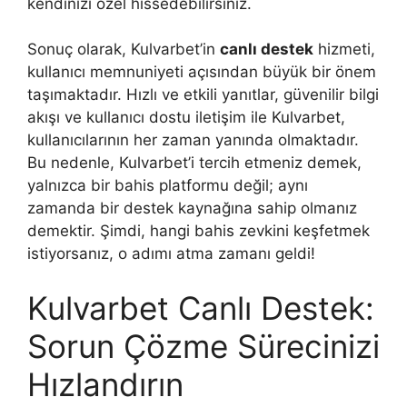
kendinizi özel hissedebilirsiniz.
Sonuç olarak, Kulvarbet’in
canlı destek
hizmeti,
kullanıcı memnuniyeti açısından büyük bir önem
taşımaktadır. Hızlı ve etkili yanıtlar, güvenilir bilgi
akışı ve kullanıcı dostu iletişim ile Kulvarbet,
kullanıcılarının her zaman yanında olmaktadır.
Bu nedenle, Kulvarbet’i tercih etmeniz demek,
yalnızca bir bahis platformu değil; aynı
zamanda bir destek kaynağına sahip olmanız
demektir. Şimdi, hangi bahis zevkini keşfetmek
istiyorsanız, o adımı atma zamanı geldi!
Kulvarbet Canlı Destek:
Sorun Çözme Sürecinizi
Hızlandırın