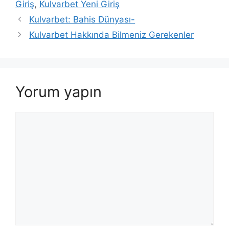
Giriş
,
Kulvarbet Yeni Giriş
Kulvarbet: Bahis Dünyası-
Kulvarbet Hakkında Bilmeniz Gerekenler
Yorum yapın
Yorum