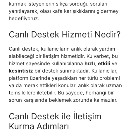
kurmak isteyenlerin sıkça sorduğu soruları
yanıtlayarak, olası kafa karışıklıklarını gidermeyi
hedefliyoruz.
Canlı Destek Hizmeti Nedir?
Canlı destek, kullanıcıların anlık olarak yardım
alabileceği bir iletişim hizmetidir. Kulvarbet, bu
hizmet sayesinde kullanıcılarına
hızlı
,
etkili
ve
kesintisiz
bir destek sunmaktadır. Kullanıcılar,
platform üzerinde yaşadıkları her türlü problemi
ya da merak ettikleri konuları anlık olarak uzman
temsilcilere iletebilir. Bu sayede, herhangi bir
sorun karşısında beklemek zorunda kalmazlar.
Canlı Destek ile İletişim
Kurma Adımları