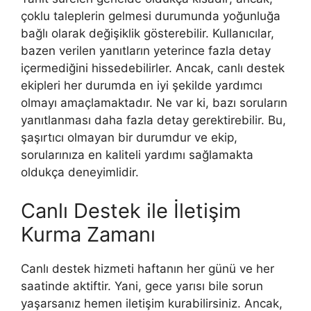
çoklu taleplerin gelmesi durumunda yoğunluğa
bağlı olarak değişiklik gösterebilir. Kullanıcılar,
bazen verilen yanıtların yeterince fazla detay
içermediğini hissedebilirler. Ancak, canlı destek
ekipleri her durumda en iyi şekilde yardımcı
olmayı amaçlamaktadır. Ne var ki, bazı soruların
yanıtlanması daha fazla detay gerektirebilir. Bu,
şaşırtıcı olmayan bir durumdur ve ekip,
sorularınıza en kaliteli yardımı sağlamakta
oldukça deneyimlidir.
Canlı Destek ile İletişim
Kurma Zamanı
Canlı destek hizmeti haftanın her günü ve her
saatinde aktiftir. Yani, gece yarısı bile sorun
yaşarsanız hemen iletişim kurabilirsiniz. Ancak,