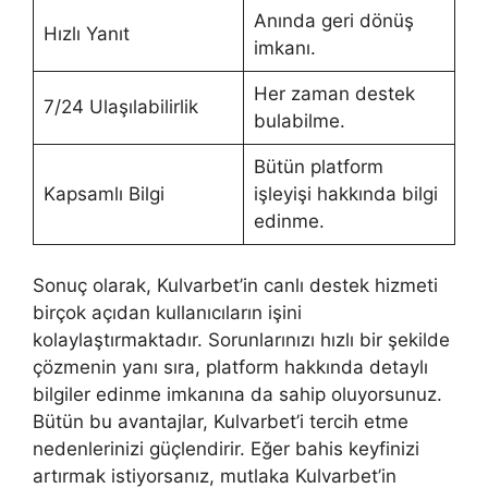
Anında geri dönüş
Hızlı Yanıt
imkanı.
Her zaman destek
7/24 Ulaşılabilirlik
bulabilme.
Bütün platform
Kapsamlı Bilgi
işleyişi hakkında bilgi
edinme.
Sonuç olarak, Kulvarbet’in canlı destek hizmeti
birçok açıdan kullanıcıların işini
kolaylaştırmaktadır. Sorunlarınızı hızlı bir şekilde
çözmenin yanı sıra, platform hakkında detaylı
bilgiler edinme imkanına da sahip oluyorsunuz.
Bütün bu avantajlar, Kulvarbet’i tercih etme
nedenlerinizi güçlendirir. Eğer bahis keyfinizi
artırmak istiyorsanız, mutlaka Kulvarbet’in