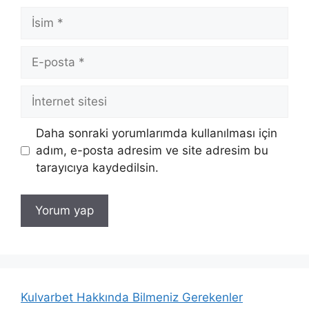
İsim
E-
posta
İnternet
sitesi
Daha sonraki yorumlarımda kullanılması için
adım, e-posta adresim ve site adresim bu
tarayıcıya kaydedilsin.
Kulvarbet Hakkında Bilmeniz Gerekenler