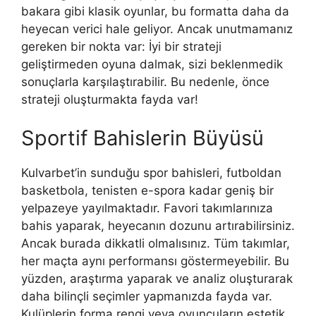
bakara gibi klasik oyunlar, bu formatta daha da
heyecan verici hale geliyor. Ancak unutmamanız
gereken bir nokta var: İyi bir strateji
geliştirmeden oyuna dalmak, sizi beklenmedik
sonuçlarla karşılaştırabilir. Bu nedenle, önce
strateji oluşturmakta fayda var!
Sportif Bahislerin Büyüsü
Kulvarbet’in sunduğu spor bahisleri, futboldan
basketbola, tenisten e-spora kadar geniş bir
yelpazeye yayılmaktadır. Favori takımlarınıza
bahis yaparak, heyecanın dozunu artırabilirsiniz.
Ancak burada dikkatli olmalısınız. Tüm takımlar,
her maçta aynı performansı göstermeyebilir. Bu
yüzden, araştırma yaparak ve analiz oluşturarak
daha bilinçli seçimler yapmanızda fayda var.
Kulüplerin forma rengi veya oyuncuların estetik