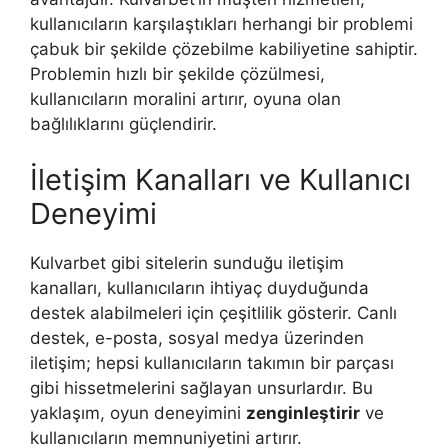
kullanıcıların karşılaştıkları herhangi bir problemi
çabuk bir şekilde çözebilme kabiliyetine sahiptir.
Problemin hızlı bir şekilde çözülmesi,
kullanıcıların moralini artırır, oyuna olan
bağlılıklarını güçlendirir.
İletişim Kanalları ve Kullanıcı
Deneyimi
Kulvarbet gibi sitelerin sunduğu iletişim
kanalları, kullanıcıların ihtiyaç duyduğunda
destek alabilmeleri için çeşitlilik gösterir. Canlı
destek, e-posta, sosyal medya üzerinden
iletişim; hepsi kullanıcıların takımın bir parçası
gibi hissetmelerini sağlayan unsurlardır. Bu
yaklaşım, oyun deneyimini
zenginleştirir
ve
kullanıcıların memnuniyetini artırır.