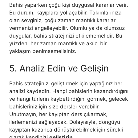
Bahis yaparken çoğu kişi duygusal kararlar verir.
Bu durum, kayıplara yol açabilir. Takımlarınıza
olan sevginiz, çoğu zaman mantıklı kararlar
vermenizi engelleyebilir. Olumlu ya da olumsuz
duygular, bahis stratejinizi etkilememelidir. Bu
yüzden, her zaman mantıklı ve akılcı bir
yaklaşım benimsemelisiniz.
5. Analiz Edin ve Gelişin
Bahis stratejinizi geliştirmek için yaptığınız her
analizi kaydedin. Hangi bahislerin kazandırdığını
ve hangi türlerin kaybettirdiğini görmek, gelecek
bahisleriniz için size dersler verebilir.
Unutmayın, her kayıptan ders çıkarmak,
ilerlemenizi sağlayacak. Dolayısıyla, döngüyü
kayıptan kazanca dönüştürebilmek için sürekli
olarak kendinizi
geliştirin
.