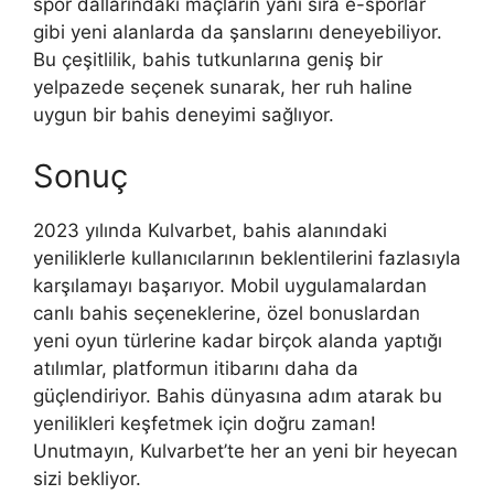
spor dallarındaki maçların yanı sıra e-sporlar
gibi yeni alanlarda da şanslarını deneyebiliyor.
Bu çeşitlilik, bahis tutkunlarına geniş bir
yelpazede seçenek sunarak, her ruh haline
uygun bir bahis deneyimi sağlıyor.
Sonuç
2023 yılında Kulvarbet, bahis alanındaki
yeniliklerle kullanıcılarının beklentilerini fazlasıyla
karşılamayı başarıyor. Mobil uygulamalardan
canlı bahis seçeneklerine, özel bonuslardan
yeni oyun türlerine kadar birçok alanda yaptığı
atılımlar, platformun itibarını daha da
güçlendiriyor. Bahis dünyasına adım atarak bu
yenilikleri keşfetmek için doğru zaman!
Unutmayın, Kulvarbet’te her an yeni bir heyecan
sizi bekliyor.