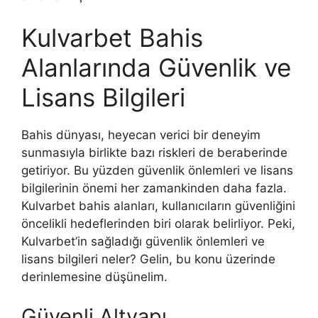
Kulvarbet Bahis
Alanlarında Güvenlik ve
Lisans Bilgileri
Bahis dünyası, heyecan verici bir deneyim
sunmasıyla birlikte bazı riskleri de beraberinde
getiriyor. Bu yüzden güvenlik önlemleri ve lisans
bilgilerinin önemi her zamankinden daha fazla.
Kulvarbet bahis alanları, kullanıcıların güvenliğini
öncelikli hedeflerinden biri olarak belirliyor. Peki,
Kulvarbet’in sağladığı güvenlik önlemleri ve
lisans bilgileri neler? Gelin, bu konu üzerinde
derinlemesine düşünelim.
Güvenli Altyapı