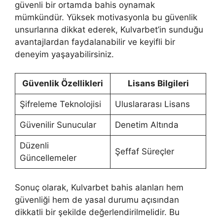
güvenli bir ortamda bahis oynamak
mümkündür. Yüksek motivasyonla bu güvenlik
unsurlarına dikkat ederek, Kulvarbet’in sunduğu
avantajlardan faydalanabilir ve keyifli bir
deneyim yaşayabilirsiniz.
Güvenlik Özellikleri
Lisans Bilgileri
Şifreleme Teknolojisi
Uluslararası Lisans
Güvenilir Sunucular
Denetim Altında
Düzenli
Şeffaf Süreçler
Güncellemeler
Sonuç olarak, Kulvarbet bahis alanları hem
güvenliği hem de yasal durumu açısından
dikkatli bir şekilde değerlendirilmelidir. Bu