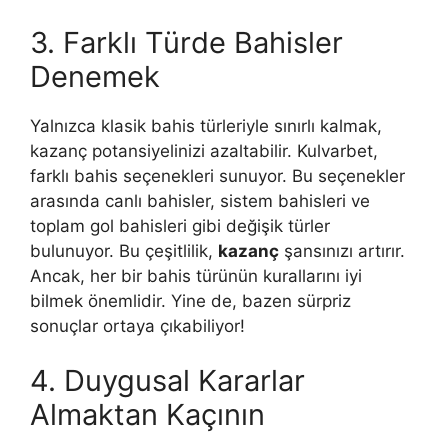
3. Farklı Türde Bahisler
Denemek
Yalnızca klasik bahis türleriyle sınırlı kalmak,
kazanç potansiyelinizi azaltabilir. Kulvarbet,
farklı bahis seçenekleri sunuyor. Bu seçenekler
arasında canlı bahisler, sistem bahisleri ve
toplam gol bahisleri gibi değişik türler
bulunuyor. Bu çeşitlilik,
kazanç
şansınızı artırır.
Ancak, her bir bahis türünün kurallarını iyi
bilmek önemlidir. Yine de, bazen sürpriz
sonuçlar ortaya çıkabiliyor!
4. Duygusal Kararlar
Almaktan Kaçının