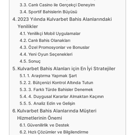
Canlı Casino ile Gerçekçi Deneyim
Sportif Bahislerin Büyüsü
2023 Yılında Kulvarbet Bahis Alanlarındaki
Yenilikler
Yenilikçi Mobil Uygulamalar
Canlı Bahis Olanakları
Özel Promosyonlar ve Bonuslar
Yeni Oyun Seçenekleri
Sonuç
Kulvarbet Bahis Alanları için En İyi Stratejiler
1. Araştırma Yapmak Şart
2. Bütçenizi Kontrol Altında Tutun
3. Farklı Türde Bahisler Denemek
4. Duygusal Kararlar Almaktan Kaçının
5. Analiz Edin ve Gelişin
Kulvarbet Bahis Alanlarında Müşteri
Hizmetlerinin Önemi
Güvenilirlik ve Destek
Hızlı Çözümler ve Bilgilendirme