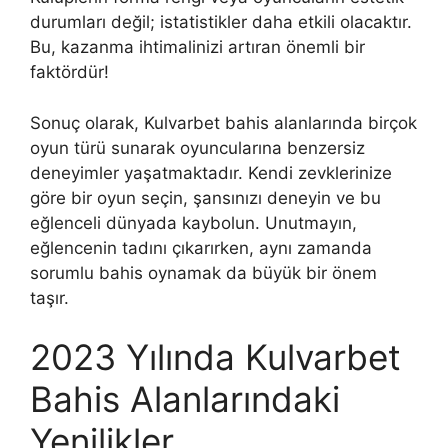
durumları değil; istatistikler daha etkili olacaktır.
Bu, kazanma ihtimalinizi artıran önemli bir
faktördür!
Sonuç olarak, Kulvarbet bahis alanlarında birçok
oyun türü sunarak oyuncularına benzersiz
deneyimler yaşatmaktadır. Kendi zevklerinize
göre bir oyun seçin, şansınızı deneyin ve bu
eğlenceli dünyada kaybolun. Unutmayın,
eğlencenin tadını çıkarırken, aynı zamanda
sorumlu bahis oynamak da büyük bir önem
taşır.
2023 Yılında Kulvarbet
Bahis Alanlarındaki
Yenilikler