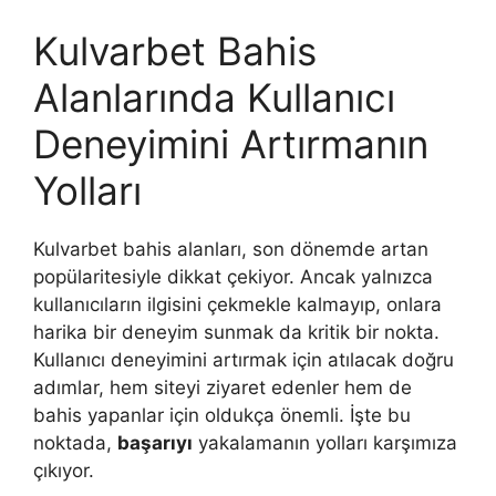
Kulvarbet Bahis
Alanlarında Kullanıcı
Deneyimini Artırmanın
Yolları
Kulvarbet bahis alanları, son dönemde artan
popülaritesiyle dikkat çekiyor. Ancak yalnızca
kullanıcıların ilgisini çekmekle kalmayıp, onlara
harika bir deneyim sunmak da kritik bir nokta.
Kullanıcı deneyimini artırmak için atılacak doğru
adımlar, hem siteyi ziyaret edenler hem de
bahis yapanlar için oldukça önemli. İşte bu
noktada,
başarıyı
yakalamanın yolları karşımıza
çıkıyor.