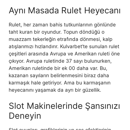
Aynı Masada Rulet Heyecanı
Rulet, her zaman bahis tutkunlarının gönlünde
taht kuran bir oyundur. Topun döndüğü o
muazzam tekerleğin etrafında dönmesi, kalp
atışlarımızı hızlandırır. Kulvarbet’te sunulan rulet
çeşitleri arasında Avrupa ve Amerikan ruleti öne
çıkıyor. Avrupa ruletinde 37 sayı bulunurken,
Amerikan ruletinde bir ek 00 daha var. Bu,
kazanan sayıların belirlenmesini biraz daha
karmaşık hale getiriyor. Ama bu karmaşanın
heyecanını yaşamak da ayrı bir güzellik.
Slot Makinelerinde Şansınızı
Deneyin