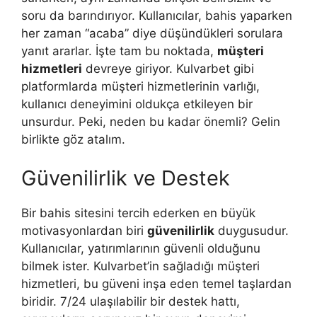
soru da barındırıyor. Kullanıcılar, bahis yaparken
her zaman “acaba” diye düşündükleri sorulara
yanıt ararlar. İşte tam bu noktada,
müşteri
hizmetleri
devreye giriyor. Kulvarbet gibi
platformlarda müşteri hizmetlerinin varlığı,
kullanıcı deneyimini oldukça etkileyen bir
unsurdur. Peki, neden bu kadar önemli? Gelin
birlikte göz atalım.
Güvenilirlik ve Destek
Bir bahis sitesini tercih ederken en büyük
motivasyonlardan biri
güvenilirlik
duygusudur.
Kullanıcılar, yatırımlarının güvenli olduğunu
bilmek ister. Kulvarbet’in sağladığı müşteri
hizmetleri, bu güveni inşa eden temel taşlardan
biridir. 7/24 ulaşılabilir bir destek hattı,