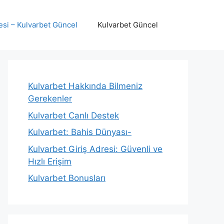
esi – Kulvarbet Güncel
Kulvarbet Güncel
Kulvarbet Hakkında Bilmeniz
Gerekenler
Kulvarbet Canlı Destek
Kulvarbet: Bahis Dünyası-
Kulvarbet Giriş Adresi: Güvenli ve
Hızlı Erişim
Kulvarbet Bonusları