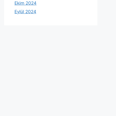
Ekim 2024
Eylül 2024