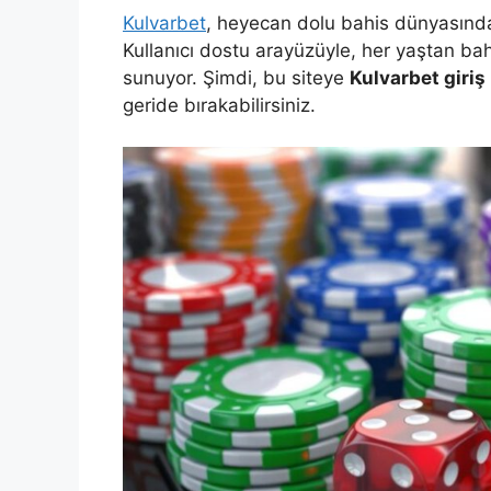
Kulvarbet
, heyecan dolu bahis dünyasında
Kullanıcı dostu arayüzüyle, her yaştan bahi
sunuyor. Şimdi, bu siteye
Kulvarbet giriş
geride bırakabilirsiniz.